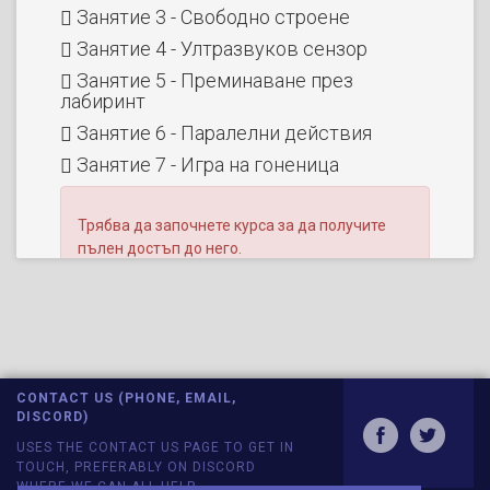
Занятие 3 - Свободно строене
Занятие 4 - Ултразвуков сензор
Занятие 5 - Преминаване през
лабиринт
Занятие 6 - Паралелни действия
Занятие 7 - Игра на гоненица
Трябва да започнете курса за да получите
пълен достъп до него.
Ако започнете курса, ще имате достъп до
пълните видеоклипове, задачи, оценки и
обратна връзка.
CONTACT US (PHONE, EMAIL,
DISCORD)
USES THE CONTACT US PAGE TO GET IN
TOUCH, PREFERABLY ON DISCORD
WHERE WE CAN ALL HELP.