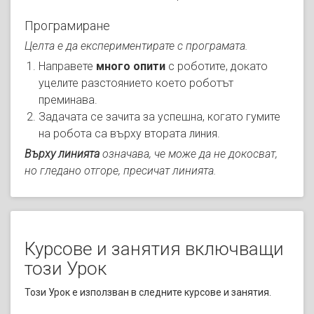
Програмиране
Целта е да експериментирате с програмата.
Направете
много опити
с роботите, докато
уцелите разстоянието което роботът
преминава.
Задачата се зачита за успешна, когато гумите
на робота са върху втората линия.
Върху линията
означава, че може да не докосват,
но гледано отгоре, пресичат линията.
Курсове и занятия включващи
този Урок
Този Урок е използван в следните курсове и занятия.