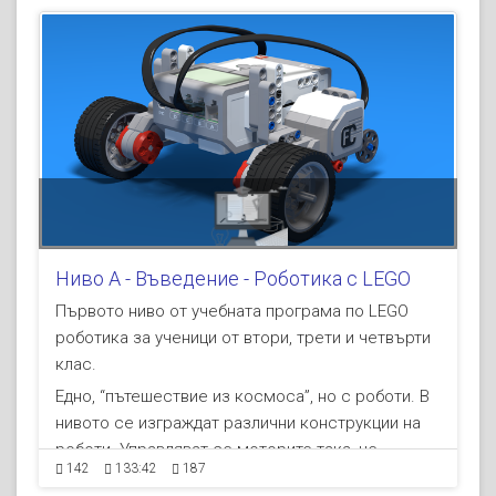
1. Занятие 1 - Движение напред
Ниво A - Въведение - Роботика с LEGO
Първото ниво от учебната програма по LEGO
Въведение
роботика за ученици от втори, трети и четвърти
клас.
Днес ще...
Едно, “пътешествие из космоса”, но с роботи. В
Запознаване с учебния...
(part of Ниво A -
нивото се изграждат различни конструкции на
Въведение - Роботика с LEGO )
роботи. Управляват се моторите така, че
Конструиране
142
133:42
187
роботите да извършват прецизни движения