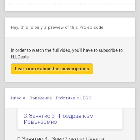
Сега ще...
Създайте и качете...
(part of Ниво A - Въведение
- Роботика с LEGO )
Типични причини...
2:23
Hey, this is only a preview of this Pro episode.
Да променим програмата
Темата днес: Движение...
0:59
In order to watch the full video, you'll have to subscribe to
FLLCasts.
Задача: Преминете...
Learn more about the subscriptions
Преминете точно половин метър
Задачи по приключване на урока.
...
Ниво A - Въведение - Роботика с LEGO
Занятие 2 - Йо-йо
3. Занятие 3 - Поздрав към
Извънземно
Занятие 4 - Завой около Луната