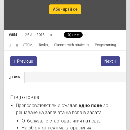
Абонирай се
#854
26 Apr 2018
STEM
,
Tasks
,
Classes with students
,
Programming
Previous
Next
Тяло
Подготовка
Преподавателят ви е създал
едно поле
за
решаване на задачата на пода в залата:
Отбелязал е стартова линия на пода;
На 50 см от нея има втора линия.