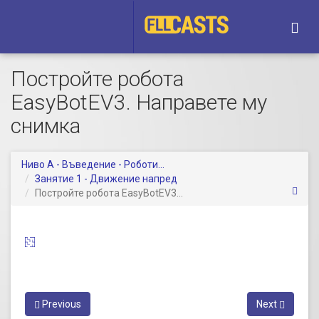
Togg
navi
Постройте робота
EasyBotEV3. Направете му
1. Занятие 1 - Движение напред
снимка
Въведение
Ниво A - Въведение - Роботи...
Занятие 1 - Движение напред
Днес ще...
Постройте робота EasyBotEV3...
Запознаване с учебния...
(part of Ниво A -
Въведение - Роботика с LEGO )
Конструиране
Днешния...
Как да следваме...
Previous
Next
3:14