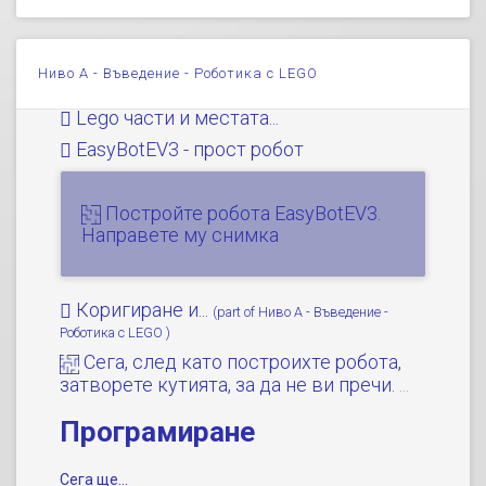
До сега не ви се е...
Как се строи по двойки
Ниво A - Въведение - Роботика с LEGO
За какво да внимавате,...
4:20
Lego части и местата...
EasyBotEV3 - прост робот
Постройте робота EasyBotEV3.
Направете му снимка
Коригиране и...
(part of Ниво A - Въведение -
Роботика с LEGO )
Сега, след като построихте робота,
затворете кутията, за да не ви пречи.
...
Програмиране
Сега ще...